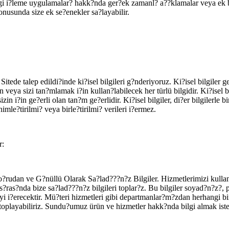
lgi i?leme uygulamalar? hakk?nda ger?ek zamanl? a??klamalar veya ek bilg
konusunda size ek se?enekler sa?layabilir.
Sitede talep edildi?inde ki?isel bilgileri g?nderiyoruz. Ki?isel bilgiler 
yan veya sizi tan?mlamak i?in kullan?labilecek her türlü bilgidir. Ki?isel 
 i?in ge?erli olan tan?m ge?erlidir. Ki?isel bilgiler, di?er bilgilerle b
e?tirilmi? veya birle?tirilmi? verileri i?ermez.
r:
rudan ve G?nüllü Olarak Sa?lad???n?z Bilgiler. Hizmetlerimizi kulland?
i s?ras?nda bize sa?lad???n?z bilgileri toplar?z. Bu bilgiler soyad?n?z?, 
tir. Mü?teri hizmetleri gibi departmanlar?m?zdan herhangi biriyle
toplayabiliriz. Sundu?umuz ürün ve hizmetler hakk?nda bilgi almak ister