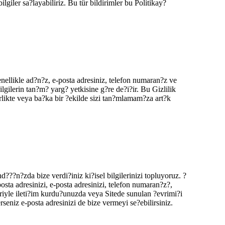
iler sa?layabiliriz. Bu tür bildirimler bu Politikay?
genellikle ad?n?z, e-posta adresiniz, telefon numaran?z ve
bilgilerin tan?m? yarg? yetkisine g?re de?i?ir. Bu Gizlilik
irlikte veya ba?ka bir ?ekilde sizi tan?mlamam?za art?k
??n?zda bize verdi?iniz ki?isel bilgilerinizi topluyoruz. ?
posta adresinizi, e-posta adresinizi, telefon numaran?z?,
 ileti?im kurdu?unuzda veya Sitede sunulan ?evrimi?i
seniz e-posta adresinizi de bize vermeyi se?ebilirsiniz.