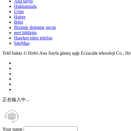
Ana sayfa
Hakkımızda
Ürün
Haber
Bilgi
Bizimle iletişime geçin
geri bildirim
Hareket eden telefon
SiteMap
Telif hakkı © Hefei Ana Sayfa güneş ışığı Eczacılık teknoloji Co., He
正在输入中...
Your name