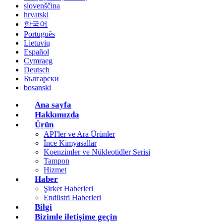
slovenščina
hrvatski
한국어
Português
Lietuvių
Español
Cymraeg
Deutsch
Български
bosanski
Ana sayfa
Hakkımızda
Ürün
API'ler ve Ara Ürünler
İnce Kimyasallar
Koenzimler ve Nükleotidler Serisi
Tampon
Hizmet
Haber
Şirket Haberleri
Endüstri Haberleri
Bilgi
Bizimle iletişime geçin