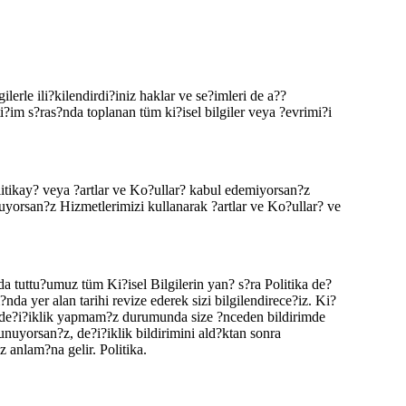
lerle ili?kilendirdi?iniz haklar ve se?imleri de a??
ti?im s?ras?nda toplanan tüm ki?isel bilgiler veya ?evrimi?i
itikay? veya ?artlar ve Ko?ullar? kabul edemiyorsan?z
yorsan?z Hizmetlerimizi kullanarak ?artlar ve Ko?ullar? ve
a tuttu?umuz tüm Ki?isel Bilgilerin yan? s?ra Politika de?
nda yer alan tarihi revize ederek sizi bilgilendirece?iz. Ki?
li de?i?iklik yapmam?z durumunda size ?nceden bildirimde
nuyorsan?z, de?i?iklik bildirimini ald?ktan sonra
 anlam?na gelir. Politika.