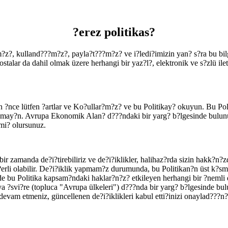
?erez politikas?
m?z?, kulland???m?z?, payla?t???m?z? ve i?ledi?imizin yan? s?ra bu bilgi
ostalar da dahil olmak üzere herhangi bir yaz?l?, elektronik ve s?zlü ile
?nce lütfen ?artlar ve Ko?ullar?m?z? ve bu Politikay? okuyun. Bu Pol
nmay?n. Avrupa Ekonomik Alan? d???ndaki bir yarg? b?lgesinde bulunu
mi? olursunuz.
 zamanda de?i?tirebiliriz ve de?i?iklikler, halihaz?rda sizin hakk?n?zd
e?erli olabilir. De?i?iklik yapmam?z durumunda, bu Politikan?n üst k?sm?
izde bu Politika kapsam?ndaki haklar?n?z? etkileyen herhangi bir ?nem
?svi?re (topluca "Avrupa ülkeleri") d???nda bir yarg? b?lgesinde bulu
vam etmeniz, güncellenen de?i?iklikleri kabul etti?inizi onaylad???n?z