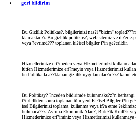
geri bildirim
Bu Gizlilik Politikas?, bilgilerinizi nas?l "bizim" toplad???
klamaktad?r. Bu gizlilik politikas?, web sitemiz ve di?er e-p
veya ?evrimd??? toplanan ki?isel bilgiler i?in ge?erlidir.
Hizmetlerimize eri?meden veya Hizmetlerimizi kullanmadan 
lütfen Hizmetlerimize eri?meyin veya Hizmetlerimizi kulla
bu Politikada a??klanan gizlilik uygulamalar?m?z? kabul et
Bu Politikay? ?nceden bildirimde bulunmaks?z?n herhangi bir
i?tirildikten sonra toplanan tüm yeni Ki?isel Bilgiler i?in g
isel Bilgilerinizi toplama, kullanma veya if?a etme ?eklim
bulunaca??z. Avrupa Ekonomik Alan?, Birle?ik Krall?k veya 
Hizmetlerimize eri?iminiz veya Hizmetlerimizi kullanmaya de