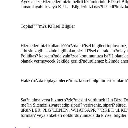
Ayr?ca size Hizmetlerimizin belirli b?lümlerinin Ki?isel Bi
tamamlayabilir veya Ki?isel Bilgilerinizi nas?l i?ledi?imiz 
Toplad???m?z Ki?isel Bilgiler
Hizmetlerimizi kulland???n?zda ki?isel bilgileri topluyoruz, 
adresiniz gibi sizinle ilgili olan, sizi ki?isel olarak tan?mla
Politikas? kapsam?nda yaln?zca konumunuza ba?l? olarak sizin
olanak vermeyecek ?ekilde geri d?ndürülemez bi?imde anoniml
Hakk?n?zda toplayabilece?imiz ki?isel bilgi türleri ?unlard?
Sat?n alma veya hizmet s?zle?mesini yürütmek i?in Bize Do?
rne?in Sitemizi ziyaret edip sipari? verirseniz, sipari? sürec
üRüNLER_?LG?LENEN, WHATSAPP, ??RKET, üLKE'yi i?erecek
formlar? veya anketleri doldurdu?unuzda da ki?isel bilgiler 